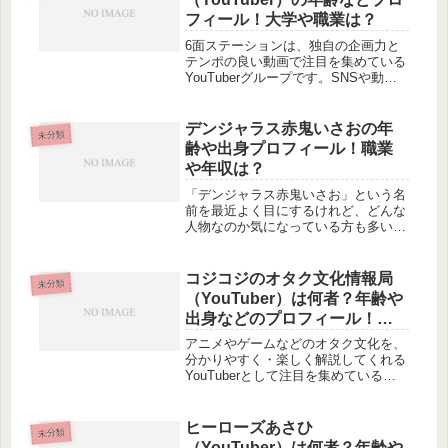
フィール！大学や職業は？
6面ステーションは、独自の企画力と
テンポの良い動画で注目を集めている
YouTuberグループです。SNSや動画
サイトを中心に人気を伸ばし、「どん
な人物なの？」「年齢や経歴が知りた
い」「普段はどんな仕事をしている
デンジャラス赤鬼いさおの年
未分類
の？」といった声も多く見られま...
齢や出身プロフィール！職業
や年収は？
「デンジャラス赤鬼いさお」という名
前を最近よく目にするけれど、どんな
人物なのか気になっている方も多いの
ではないでしょうか。年齢や出身、こ
れまでの経歴はもちろん、現在の職業
や年収についても注目が集まっていま
コジコジのオタク文化情報局
未分類
す。さらに、なぜここまで人気を集め
（YouTuber）は何者？年齢や
て...
出身などのプロフィール！仕
事や年収は？
アニメやゲームなどのオタク文化を、
分かりやすく・楽しく解説してくれる
YouTuberとして注目を集めている
「コジコジのオタク文化情報局」。気
になっているけれど、「どんな人物な
の？」「年齢や出身は？」「普段は何
ヒーローズあさひ
未分類
の仕事をしているの？」といったプ...
（YouTuber）は何者？年齢や