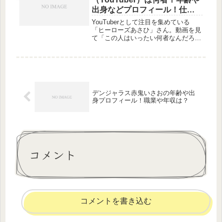
出身などプロフィール！仕事
や年収は？
YouTuberとして注目を集めている
「ヒーローズあさひ」さん。動画を見
て「この人はいったい何者なんだろ
う？」「年齢や出身は？」「普段はど
んな仕事をしているの？」と気になっ
た方も多いのではないでしょうか。独
自のキャラクターや発信スタイルで
人...
デンジャラス赤鬼いさおの年齢や出
身プロフィール！職業や年収は？
コメント
コメントを書き込む